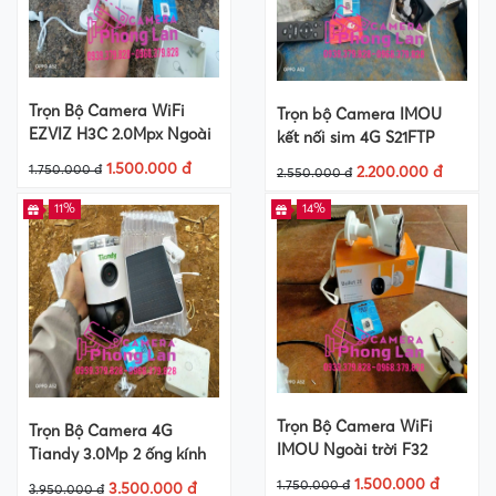
Trọn Bộ Camera WiFi
Trọn bộ Camera IMOU
EZVIZ H3C 2.0Mpx Ngoài
kết nối sim 4G S21FTP
Trời +Thẻ Nhớ 64Gb
2.0MP + Thẻ nhớ 64GB
1.500.000 đ
1.750.000 đ
2.200.000 đ
2.550.000 đ
11%
14%
Trọn Bộ Camera WiFi
Trọn Bộ Camera 4G
IMOU Ngoài trời F32
Tiandy 3.0Mp 2 ống kính
3.0Mpx +Thẻ Nhớ 64Gb
Năng Lượng Mặt Trời +
1.500.000 đ
1.750.000 đ
3.500.000 đ
3.950.000 đ