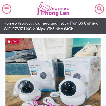
Home
»
Product
»
Camera quan sát
»
Trọn Bộ Camera
WiFi EZVIZ H6C 2.0Mpx +Thẻ Nhớ 64Gb
16%