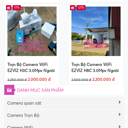
Thẻ nhớ 64Gb
11%
12%
Trọn Bộ Camera WiFi
Trọn Bộ Camera WiFi
EZVIZ H3C 3.0Mpx Ngoài
EZVIZ H8C 3.0Mpx Ngoài
Trời +Thẻ Nhớ 64Gb
Trời +Thẻ Nhớ 64Gb
2.000.000 đ
2.200.000 đ
2.250.000 đ
2.500.000 đ
DANH MỤC SẢN PHẨM
Camera quan sát
Camera Trọn Bộ
Camera WiFi