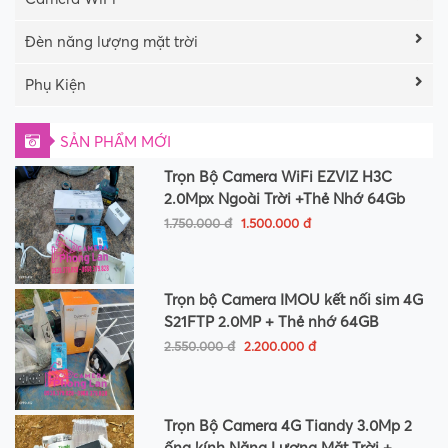
Đèn năng lượng mặt trời
Phụ Kiện
SẢN PHẨM MỚI
Trọn Bộ Camera WiFi EZVIZ H3C
2.0Mpx Ngoài Trời +Thẻ Nhớ 64Gb
1.750.000 đ
1.500.000 đ
Trọn bộ Camera IMOU kết nối sim 4G
S21FTP 2.0MP + Thẻ nhớ 64GB
2.550.000 đ
2.200.000 đ
Trọn Bộ Camera 4G Tiandy 3.0Mp 2
ống kính Năng Lượng Mặt Trời +