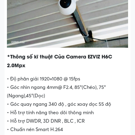
*Thông số kĩ thuật Của Camera EZVIZ H6C
2.0Mpx
• Độ phân giải 1920×1080 @ 15fps
• Góc nhìn ngang 4mm@ F2.4, 85°(Chéo), 75°
(Ngang),45°(Dọc)
• Góc quay ngang 340 độ , góc xoay dọc 55 độ
• Hỗ trợ tính năng theo dõi thông minh
• Hỗ trợ DWDR, 3D DNR , BLC , ICR
• Chuấn nén Smart H.264