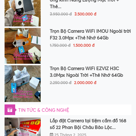
Thẻ...
3.950.000 đ
3.500.000 đ
Trọn Bộ Camera WiFi IMOU Ngoài trời
F32 3.0Mpx +Thẻ Nhớ 64Gb
1.750.000 đ
1.500.000 đ
Trọn Bộ Camera WiFi EZVIZ H3C
3.0Mpx Ngoài Trời +Thẻ Nhớ 64Gb
2.250.000 đ
2.000.000 đ
TIN TỨC & CÔNG NGHỆ
Lắp đặt Camera tại tiệm cầm đồ 168
số 22 Phan Bội Châu Bảo Lộc...
25 Tháng 2, 2025