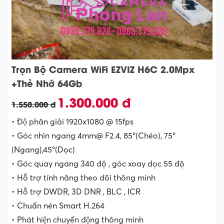
Trọn Bộ Camera WiFi EZVIZ H6C 2.0Mpx
+Thẻ Nhớ 64Gb
1.300.000 đ
1.550.000 đ
• Độ phân giải 1920x1080 @ 15fps
• Góc nhìn ngang 4mm@ F2.4, 85°(Chéo), 75°
(Ngang),45°(Dọc)
• Góc quay ngang 340 độ , góc xoay dọc 55 độ
• Hỗ trợ tính năng theo dõi thông minh
• Hỗ trợ DWDR, 3D DNR , BLC , ICR
• Chuấn nén Smart H.264
• Phát hiện chuyển động thông minh