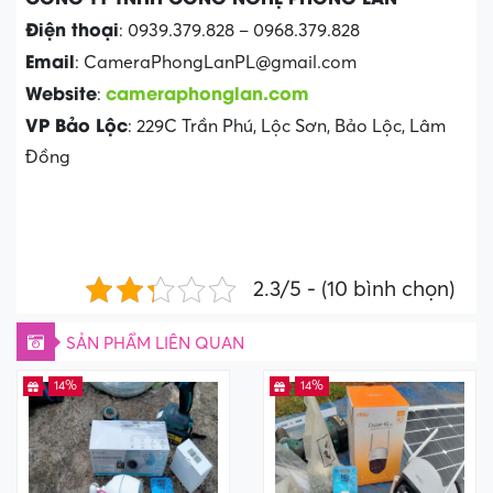
Điện thoại
: 0939.379.828 – 0968.379.828
Email
: CameraPhongLanPL@gmail.com
Website
cameraphonglan.com
:
VP Bảo Lộc
: 229C Trần Phú, Lộc Sơn, Bảo Lộc, Lâm
Đồng
2.3/5 - (10 bình chọn)
SẢN PHẨM LIÊN QUAN
14%
14%