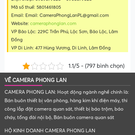
Mã số thuế: 5801461805
Email: Email: CameraPhongLanPL@gmail.com
Website:
cameraphonglan.com
VP Bảo Lộc: 229C Trần Phú, Lộc Sơn, Bảo Lộc, Lâm
Đồng
VP Di Linh: 477 Hùng Vương, Di Linh, Lâm Đồng
1.1/5 - (797 bình chọn)
VỀ CAMERA PHONG LAN
CAMERA PHONG LAN: Hoạt động ngành nghề chính là:
Bán buôn thiết bị văn phòng, hàng kim khí điện máy, thi
công lắp đặt camera quan sát, thiết bị báo trộm, báo
cháy, tổng đài nội bộ, Bán buôn camera quan sát
HỘ KINH DOANH CAMERA PHONG LAN