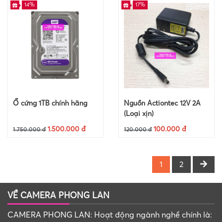
14%
17%
Ổ cứng 1TB chính hãng
Nguồn Actiontec 12V 2A
(Loại xịn)
1.500.000 đ
100.000 đ
1.750.000 đ
120.000 đ
1
2
VỀ CAMERA PHONG LAN
CAMERA PHONG LAN: Hoạt động ngành nghề chính là: