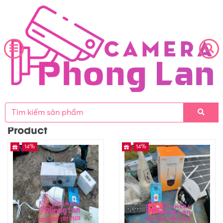
Home
»
Product
Product
14%
14%