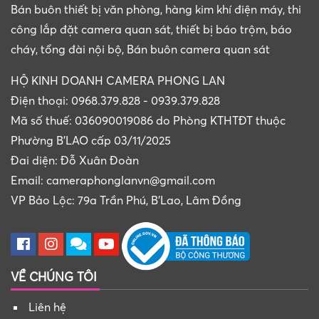
Bán buôn thiết bị văn phòng, hàng kim khí điện máy, thi
công lắp đặt camera quan sát, thiết bị báo trộm, báo
cháy, tổng đài nội bộ, Bán buôn camera quan sát
HỘ KINH DOANH CAMERA PHONG LAN
Điện thoại: 0968.379.828 - 0939.379.828
Mã số thuế: 036090019086 do Phòng KTHTĐT thuộc
Phường B'LAO cấp 03/11/2025
Đai diện: Đỗ Xuân Đoàn
Email: cameraphonglanvn@gmail.com
VP Bảo Lộc: 79a Trần Phú, B'Lao, Lâm Đồng
VỀ CHÚNG TÔI
Liên hệ