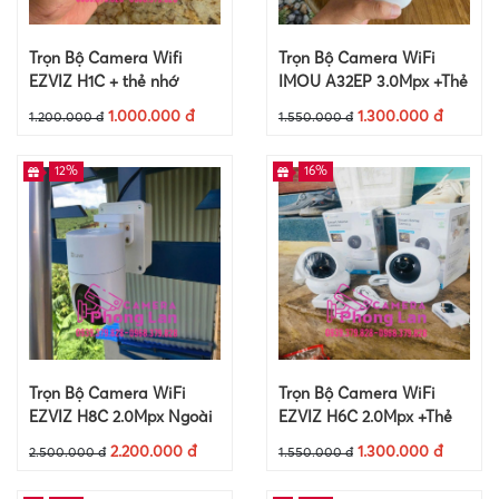
Trọn Bộ Camera Wifi
Trọn Bộ Camera WiFi
EZVIZ H1C + thẻ nhớ
IMOU A32EP 3.0Mpx +Thẻ
64Gb
Nhớ 64Gb
1.000.000 đ
1.300.000 đ
1.200.000 đ
1.550.000 đ
12%
16%
Trọn Bộ Camera WiFi
Trọn Bộ Camera WiFi
EZVIZ H8C 2.0Mpx Ngoài
EZVIZ H6C 2.0Mpx +Thẻ
Trời +Thẻ Nhớ 64Gb
Nhớ 64Gb
2.200.000 đ
1.300.000 đ
2.500.000 đ
1.550.000 đ