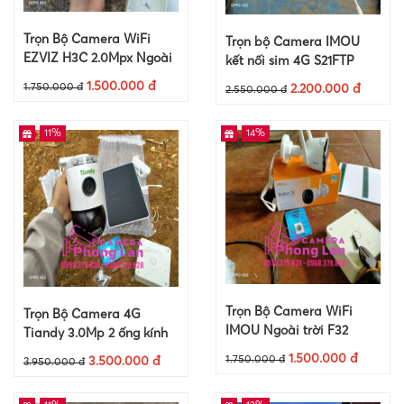
Trọn Bộ Camera WiFi
Trọn bộ Camera IMOU
EZVIZ H3C 2.0Mpx Ngoài
kết nối sim 4G S21FTP
Trời +Thẻ Nhớ 64Gb
2.0MP + Thẻ nhớ 64GB
1.500.000 đ
1.750.000 đ
2.200.000 đ
2.550.000 đ
11%
14%
Trọn Bộ Camera WiFi
Trọn Bộ Camera 4G
IMOU Ngoài trời F32
Tiandy 3.0Mp 2 ống kính
3.0Mpx +Thẻ Nhớ 64Gb
Năng Lượng Mặt Trời +
1.500.000 đ
1.750.000 đ
3.500.000 đ
3.950.000 đ
Thẻ nhớ 64Gb