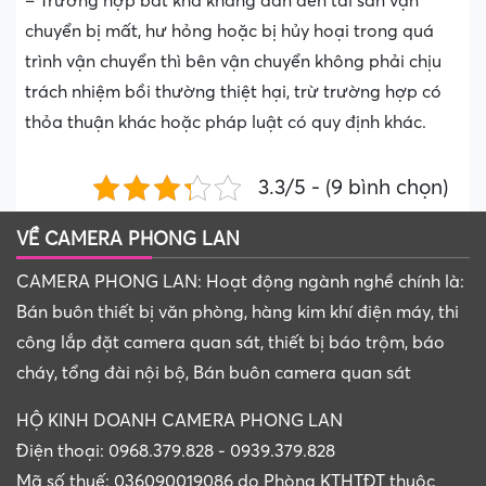
– Trường hợp bất khả kháng dẫn đến tài sản vận
chuyển bị mất, hư hỏng hoặc bị hủy hoại trong quá
trình vận chuyển thì bên vận chuyển không phải chịu
trách nhiệm bồi thường thiệt hại, trừ trường hợp có
thỏa thuận khác hoặc pháp luật có quy định khác.
3.3/5 - (9 bình chọn)
VỀ CAMERA PHONG LAN
CAMERA PHONG LAN: Hoạt động ngành nghề chính là:
Bán buôn thiết bị văn phòng, hàng kim khí điện máy, thi
công lắp đặt camera quan sát, thiết bị báo trộm, báo
cháy, tổng đài nội bộ, Bán buôn camera quan sát
HỘ KINH DOANH CAMERA PHONG LAN
Điện thoại: 0968.379.828 - 0939.379.828
Mã số thuế: 036090019086 do Phòng KTHTĐT thuộc