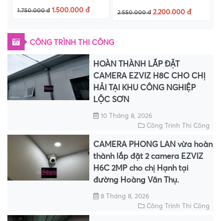
Trời +Thẻ Nhớ 64Gb
Thẻ nhớ 64GB
1.500.000 đ
1.750.000 đ
2.200.000 đ
2.550.000 đ
3
CÔNG TRÌNH THI CÔNG
HOÀN THÀNH LẮP ĐẶT
CAMERA EZVIZ H8C CHO CHỊ
HẢI TẠI KHU CÔNG NGHIỆP
LỘC SƠN
10 Tháng 8, 2026
Công Trình Thi Công
CAMERA PHONG LAN vừa hoàn
thành lắp đặt 2 camera EZVIZ
H6C 2MP cho chị Hạnh tại
đường Hoàng Văn Thụ.
8 Tháng 8, 2026
Công Trình Thi Công