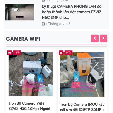
8 Tháng 8, 2026
kỹ thuật CAMERA PHONG LAN đã
hoàn thành lắp đặt camera EZVIZ
H6C 3MP cho...
7 Tháng 8, 2026
CAMERA WIFI
14%
14%
Trọn Bộ Camera WiFi
Trọn bộ Camera IMOU kết
EZVIZ H3C 2.0Mpx Ngoài
nối sim 4G S21FTP 2.0MP +
T