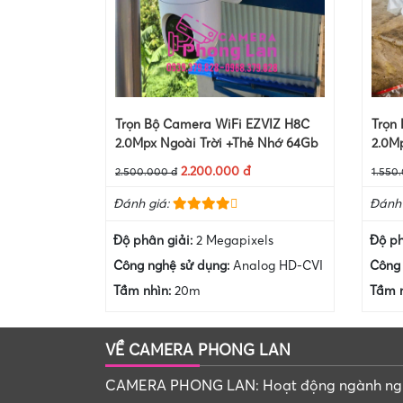
Trọn Bộ Camera WiFi EZVIZ H8C
Trọn
2.0Mpx Ngoài Trời +Thẻ Nhớ 64Gb
2.0M
2.200.000 đ
2.500.000 đ
1.550
Đánh giá:
Đánh 
Độ phân giải:
2 Megapixels
Độ ph
Công nghệ sử dụng:
Analog HD-CVI
Công 
Tầm nhìn:
20m
Tầm 
VỀ CAMERA PHONG LAN
CAMERA PHONG LAN: Hoạt động ngành ng