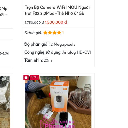
Trọn Bộ Camera WiFi IMOU Ngoài
.0Mp
trời F32 3.0Mpx +Thẻ Nhớ 64Gb
ời +
1.500.000 đ
1.750.000 đ
Đánh giá:
Độ phân giải:
2 Megapixels
Công nghệ sử dụng:
Analog HD-CVI
D-CVI
Tầm nhìn:
20m
16%