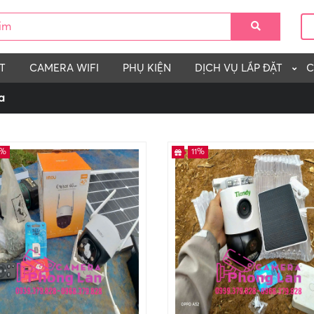
T
CAMERA WIFI
PHỤ KIỆN
DỊCH VỤ LẮP ĐẶT
C
a
4%
11%