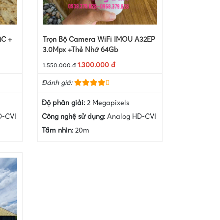
1C +
Trọn Bộ Camera WiFi IMOU A32EP
3.0Mpx +Thẻ Nhớ 64Gb
1.300.000 đ
1.550.000 đ
Đánh giá:
Độ phân giải:
2 Megapixels
D-CVI
Công nghệ sử dụng:
Analog HD-CVI
Tầm nhìn:
20m