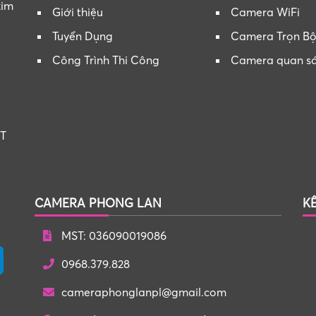
kim
Giới thiệu
Camera WiFi
Tuyển Dụng
Camera Trọn B
Công Trình Thi Công
Camera quan s
ĐT
CAMERA PHONG LAN
K
MST: 036090019086
0968.379.828
cameraphonglanpl@gmail.com