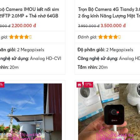
 bộ Camera IMOU kết nối sim
Trọn Bộ Camera 4G Tiandy 3
21FTP 2.0MP + Thẻ nhớ 64GB
2 ống kính Năng Lượng Mặt Tr
Thẻ nhớ 64Gb
2.200.000 đ
3.500.000 đ
.000 đ
3.950.000 đ
giá:
Đánh giá:
ân giải:
2 Megapixels
Độ phân giải:
2 Megapixels
nghệ sử dụng:
Analog HD-CVI
Công nghệ sử dụng:
Analog H
nhìn:
20m
Tầm nhìn:
20m
2%
17%