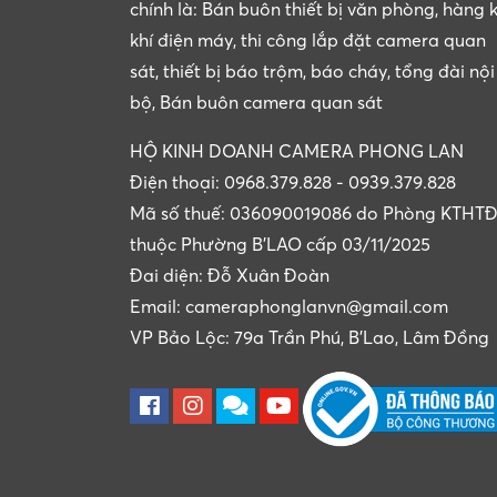
chính là: Bán buôn thiết bị văn phòng, hàng 
khí điện máy, thi công lắp đặt camera quan
sát, thiết bị báo trộm, báo cháy, tổng đài nội
bộ, Bán buôn camera quan sát
HỘ KINH DOANH CAMERA PHONG LAN
Điện thoại: 0968.379.828 - 0939.379.828
Mã số thuế: 036090019086 do Phòng KTHT
thuộc Phường B'LAO cấp 03/11/2025
Đai diện: Đỗ Xuân Đoàn
Email: cameraphonglanvn@gmail.com
VP Bảo Lộc: 79a Trần Phú, B'Lao, Lâm Đồng