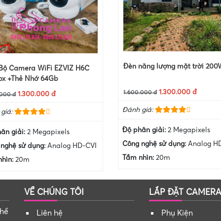
Đèn năng lượng mặt trời 200
 Bộ Camera WiFi EZVIZ H6C
px +Thẻ Nhớ 64Gb
1.300.000 đ
1.600.000 đ
1.300.000 đ
.000 đ
Đánh giá:
giá:
Độ phân giải:
2 Megapixels
ân giải:
2 Megapixels
Công nghệ sử dụng:
Analog H
nghệ sử dụng:
Analog HD-CVI
Tầm nhìn:
20m
nhìn:
20m
VỀ CHÚNG TÔI
LẮP ĐẶT CAMER
hề
Liên hệ
Phụ Kiện