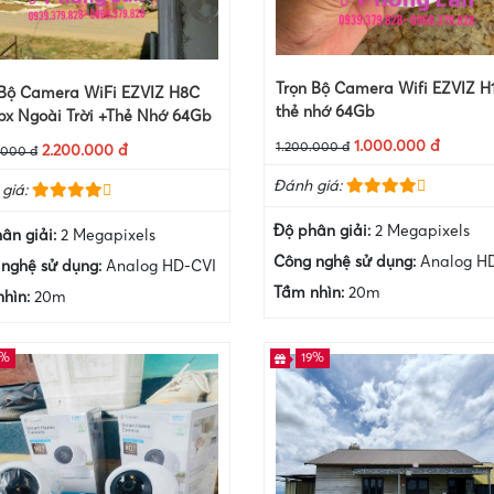
Trọn Bộ Camera Wifi EZVIZ H
 Bộ Camera WiFi EZVIZ H8C
thẻ nhớ 64Gb
px Ngoài Trời +Thẻ Nhớ 64Gb
1.000.000 đ
1.200.000 đ
2.200.000 đ
.000 đ
Đánh giá:
giá:
Độ phân giải:
2 Megapixels
ân giải:
2 Megapixels
Công nghệ sử dụng:
Analog H
nghệ sử dụng:
Analog HD-CVI
Tầm nhìn:
20m
nhìn:
20m
6%
19%