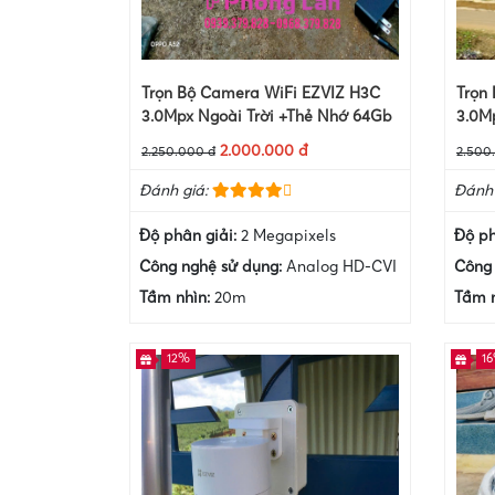
Trọn Bộ Camera WiFi EZVIZ H3C
Trọn
3.0Mpx Ngoài Trời +Thẻ Nhớ 64Gb
3.0M
2.000.000 đ
2.250.000 đ
2.500
Đánh giá:
Đánh 
Độ phân giải:
2 Megapixels
Độ ph
Công nghệ sử dụng:
Analog HD-CVI
Công 
Tầm nhìn:
20m
Tầm 
12%
1