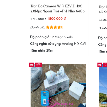
Trọn Bộ Camera WiFi EZVIZ H3C
Trọn
2.0Mpx Ngoài Trời +Thẻ Nhớ 64Gb
4G S
1.500.000 đ
1.750.000 đ
2.550
Đánh giá:
Đánh 
Độ phân giải:
2 Megapixels
Độ ph
Công nghệ sử dụng:
Analog HD-CVI
Công 
Tầm nhìn:
20m
Tầm 
11%
1