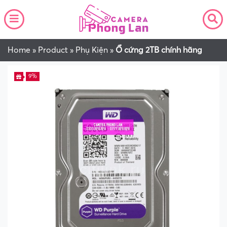
Home
»
Product
»
Phụ Kiện
»
Ổ cứng 2TB chính hãng
9%