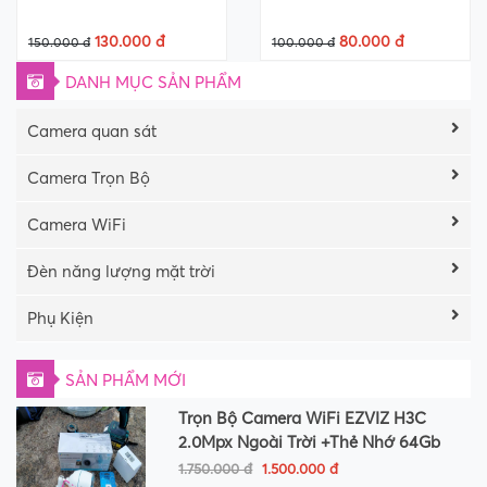
130.000 đ
80.000 đ
150.000 đ
100.000 đ
DANH MỤC SẢN PHẨM
Camera quan sát
Camera Trọn Bộ
Camera WiFi
Đèn năng lượng mặt trời
Phụ Kiện
SẢN PHẨM MỚI
Trọn Bộ Camera WiFi EZVIZ H3C
2.0Mpx Ngoài Trời +Thẻ Nhớ 64Gb
1.750.000 đ
1.500.000 đ