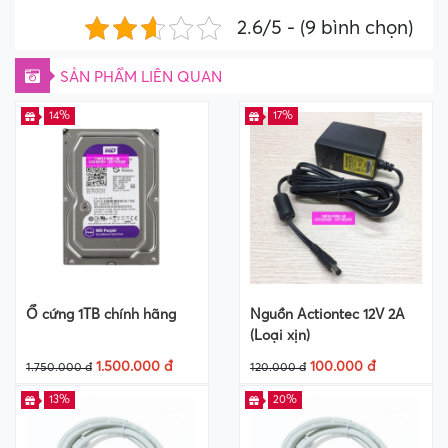
2.6/5 - (9 bình chọn)
SẢN PHẨM LIÊN QUAN
14%
17%
Ổ cứng 1TB chính hãng
Nguồn Actiontec 12V 2A
(Loại xịn)
1.500.000 đ
100.000 đ
1.750.000 đ
120.000 đ
13%
20%