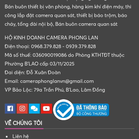
Bán buôn thiết bị văn phòng, hàng kim khí điện máy, thi
công lắp đặt camera quan sát, thiết bị báo trộm, báo
cháy, tổng đài nội bộ, Bán buôn camera quan sát
HỘ KINH DOANH CAMERA PHONG LAN
Điện thoại: 0968.379.828 - 0939.379.828
Mã số thuế: 036090019086 do Phòng KTHTĐT thuộc
Phường B'LAO cấp 03/11/2025
Đai diện: Đỗ Xuân Đoàn
Email: cameraphonglanvn@gmail.com
VP Bảo Lộc: 79a Trần Phú, B'Lao, Lâm Đồng
VỀ CHÚNG TÔI
Liên hệ