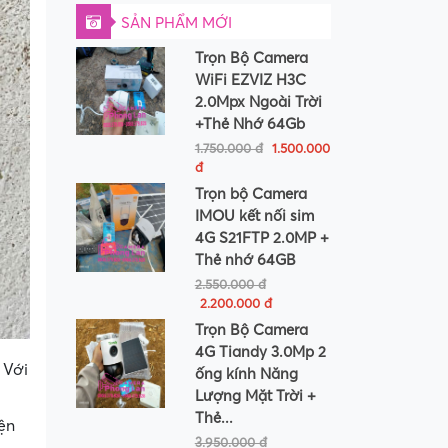
SẢN PHẨM MỚI
Trọn Bộ Camera
WiFi EZVIZ H3C
2.0Mpx Ngoài Trời
+Thẻ Nhớ 64Gb
1.750.000 đ
1.500.000
đ
Trọn bộ Camera
IMOU kết nối sim
4G S21FTP 2.0MP +
Thẻ nhớ 64GB
2.550.000 đ
2.200.000 đ
Trọn Bộ Camera
4G Tiandy 3.0Mp 2
 Với
ống kính Năng
Lượng Mặt Trời +
Thẻ...
ện
3.950.000 đ