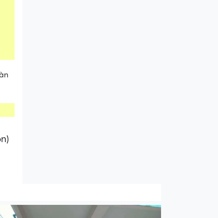
oàn
ọn)