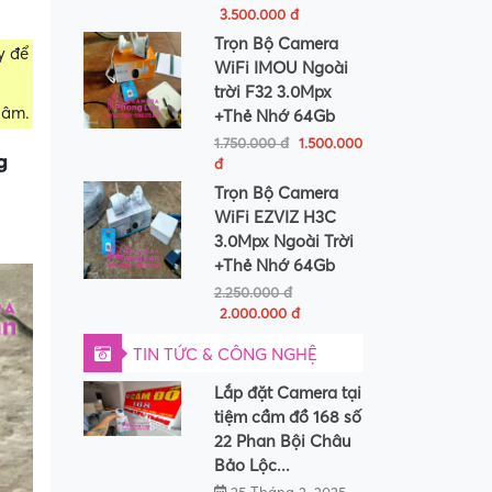
3.500.000 đ
Trọn Bộ Camera
y để
WiFi IMOU Ngoài
trời F32 3.0Mpx
 âm.
+Thẻ Nhớ 64Gb
1.750.000 đ
1.500.000
g
đ
Trọn Bộ Camera
WiFi EZVIZ H3C
3.0Mpx Ngoài Trời
+Thẻ Nhớ 64Gb
2.250.000 đ
2.000.000 đ
TIN TỨC & CÔNG NGHỆ
Lắp đặt Camera tại
tiệm cầm đồ 168 số
22 Phan Bội Châu
Bảo Lộc...