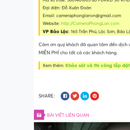
Mã số thuế: 5801461805 do PĐKKD Sở KHĐ
Đại diện: Đỗ Xuân Đoàn
Email: cameraphonglanvn@gmail.com
Website:
http://CameraPhongLan.com
VP Bảo Lộc
: 165 Trần Phú, Lộc Sơn, Bảo 
Cảm ơn quý khách đã quan tâm đến dịch v
MIỄN PHÍ cho tất cả các khách hàng.
Khảo sát và thi công lắp đặ
Xem thêm:
SHARE:
BÀI VIẾT LIÊN QUAN