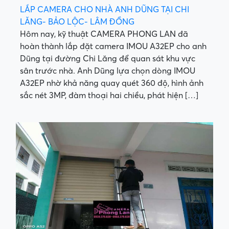
LẮP CAMERA CHO NHÀ ANH DŨNG TẠI CHI
LĂNG- BẢO LỘC- LÂM ĐỒNG
Hôm nay, kỹ thuật CAMERA PHONG LAN đã
hoàn thành lắp đặt camera IMOU A32EP cho anh
Dũng tại đường Chi Lăng để quan sát khu vực
sân trước nhà. Anh Dũng lựa chọn dòng IMOU
A32EP nhờ khả năng quay quét 360 độ, hình ảnh
sắc nét 3MP, đàm thoại hai chiều, phát hiện […]