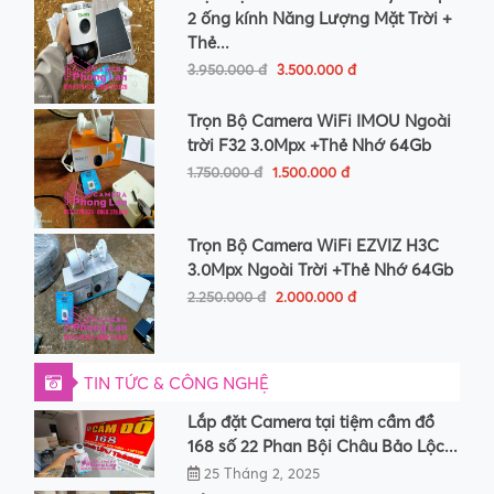
2 ống kính Năng Lượng Mặt Trời +
Thẻ...
3.950.000 đ
3.500.000 đ
Trọn Bộ Camera WiFi IMOU Ngoài
trời F32 3.0Mpx +Thẻ Nhớ 64Gb
1.750.000 đ
1.500.000 đ
Trọn Bộ Camera WiFi EZVIZ H3C
3.0Mpx Ngoài Trời +Thẻ Nhớ 64Gb
2.250.000 đ
2.000.000 đ
TIN TỨC & CÔNG NGHỆ
Lắp đặt Camera tại tiệm cầm đồ
168 số 22 Phan Bội Châu Bảo Lộc...
25 Tháng 2, 2025