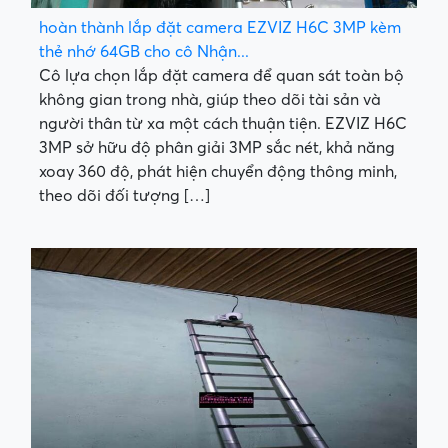
hoàn thành lắp đặt camera EZVIZ H6C 3MP kèm
thẻ nhớ 64GB cho cô Nhận...
Cô lựa chọn lắp đặt camera để quan sát toàn bộ
không gian trong nhà, giúp theo dõi tài sản và
người thân từ xa một cách thuận tiện. EZVIZ H6C
3MP sở hữu độ phân giải 3MP sắc nét, khả năng
xoay 360 độ, phát hiện chuyển động thông minh,
theo dõi đối tượng […]