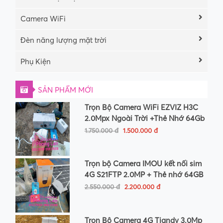
Camera WiFi
Đèn năng lượng mặt trời
Phụ Kiện
SẢN PHẨM MỚI
Trọn Bộ Camera WiFi EZVIZ H3C
2.0Mpx Ngoài Trời +Thẻ Nhớ 64Gb
1.750.000 đ
1.500.000 đ
Trọn bộ Camera IMOU kết nối sim
4G S21FTP 2.0MP + Thẻ nhớ 64GB
2.550.000 đ
2.200.000 đ
Trọn Bộ Camera 4G Tiandy 3.0Mp