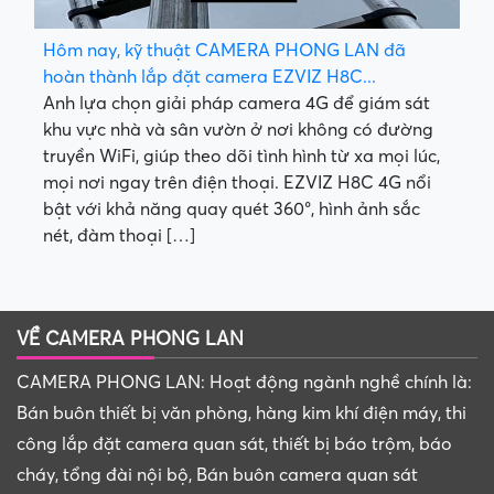
Hôm nay, kỹ thuật CAMERA PHONG LAN đã
hoàn thành lắp đặt camera EZVIZ H8C...
Anh lựa chọn giải pháp camera 4G để giám sát
khu vực nhà và sân vườn ở nơi không có đường
truyền WiFi, giúp theo dõi tình hình từ xa mọi lúc,
mọi nơi ngay trên điện thoại. EZVIZ H8C 4G nổi
bật với khả năng quay quét 360°, hình ảnh sắc
nét, đàm thoại […]
VỀ CAMERA PHONG LAN
CAMERA PHONG LAN: Hoạt động ngành nghề chính là:
Bán buôn thiết bị văn phòng, hàng kim khí điện máy, thi
công lắp đặt camera quan sát, thiết bị báo trộm, báo
cháy, tổng đài nội bộ, Bán buôn camera quan sát