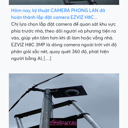
Hôm nay, kỹ thuật CAMERA PHONG LAN đã
hoàn thành lắp đặt camera EZVIZ H8C...
Chị lựa chọn lắp đặt camera để quan sát khu vực
phía trước nhà, theo dõi người và phương tiện ra
vào, giúp yên tâm hơn khi đi làm hoặc vắng nhà.
EZVIZ H8C 3MP là dòng camera ngoài trời với độ
phân giải sắc nét, quay quét 360 độ, phát hiện
người bằng AI, […]