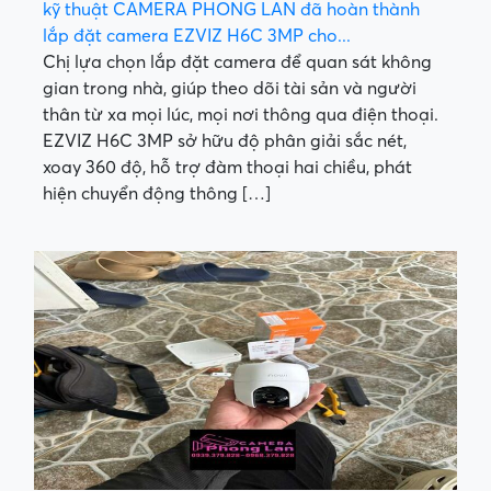
kỹ thuật CAMERA PHONG LAN đã hoàn thành
lắp đặt camera EZVIZ H6C 3MP cho...
Chị lựa chọn lắp đặt camera để quan sát không
gian trong nhà, giúp theo dõi tài sản và người
thân từ xa mọi lúc, mọi nơi thông qua điện thoại.
EZVIZ H6C 3MP sở hữu độ phân giải sắc nét,
xoay 360 độ, hỗ trợ đàm thoại hai chiều, phát
hiện chuyển động thông […]