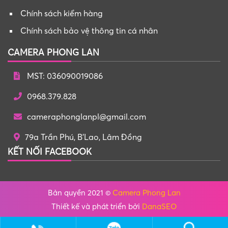
Chính sách kiểm hàng
Chính sách bảo vệ thông tin cá nhân
CAMERA PHONG LAN
MST: 036090019086
0968.379.828
cameraphonglanpl@gmail.com
79a Trần Phú, B'Lao, Lâm Đồng
KẾT NỐI FACEBOOK
Bản quyền 2021 ©
Camera Phong Lan
Thiết kế và phát triển bởi
DanaSEO