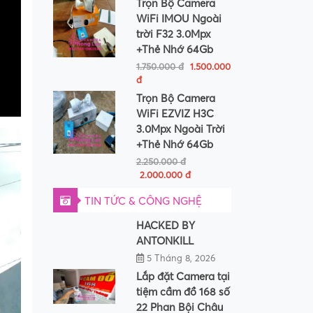
Trọn Bộ Camera
WiFi IMOU Ngoài
trời F32 3.0Mpx
+Thẻ Nhớ 64Gb
1.750.000 đ
1.500.000
đ
Trọn Bộ Camera
WiFi EZVIZ H3C
3.0Mpx Ngoài Trời
+Thẻ Nhớ 64Gb
2.250.000 đ
2.000.000 đ
TIN TỨC & CÔNG NGHỆ
HACKED BY
ANTONKILL
5 Tháng 8, 2026
Lắp đặt Camera tại
tiệm cầm đồ 168 số
22 Phan Bội Châu