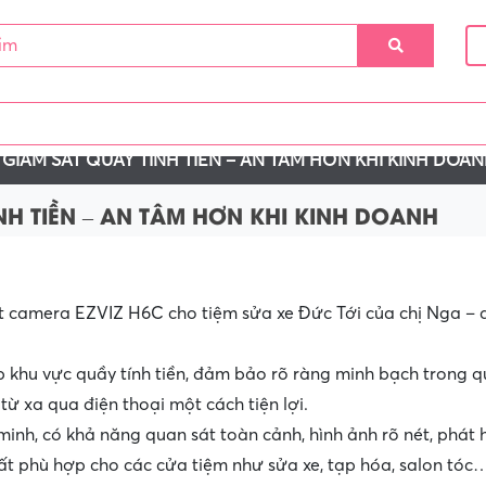
ÁT
CAMERA WIFI
PHỤ KIỆN
DỊCH VỤ LẮP ĐẶT
CÔ
GIÁM SÁT QUẦY TÍNH TIỀN – AN TÂM HƠN KHI KINH DOA
NH TIỀN – AN TÂM HƠN KHI KINH DOANH
 camera EZVIZ H6C cho tiệm sửa xe Đức Tới của chị Nga – 
p khu vực quầy tính tiền, đảm bảo rõ ràng minh bạch trong 
 từ xa qua điện thoại một cách tiện lợi.
h, có khả năng quan sát toàn cảnh, hình ảnh rõ nét, phát 
rất phù hợp cho các cửa tiệm như sửa xe, tạp hóa, salon tóc