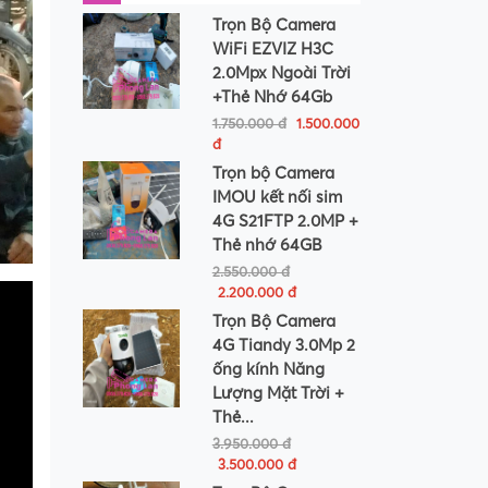
Trọn Bộ Camera
WiFi EZVIZ H3C
2.0Mpx Ngoài Trời
+Thẻ Nhớ 64Gb
1.750.000 đ
1.500.000
đ
Trọn bộ Camera
IMOU kết nối sim
4G S21FTP 2.0MP +
Thẻ nhớ 64GB
2.550.000 đ
2.200.000 đ
Trọn Bộ Camera
4G Tiandy 3.0Mp 2
ống kính Năng
Lượng Mặt Trời +
Thẻ...
3.950.000 đ
3.500.000 đ