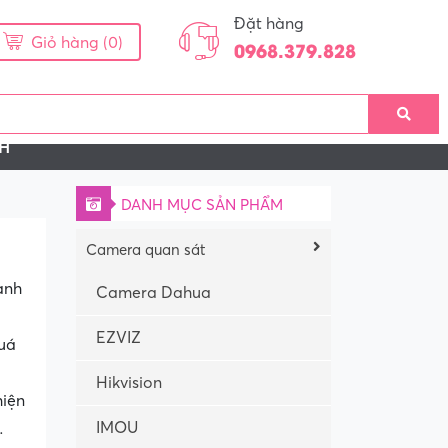
Đặt hàng
Giỏ hàng (0)
0968.379.828
NG TRÌNH THI CÔNG
LIÊN HỆ
NH
DANH MỤC SẢN PHẨM
Camera quan sát
anh
Camera Dahua
EZVIZ
quá
Hikvision
hiện
IMOU
…