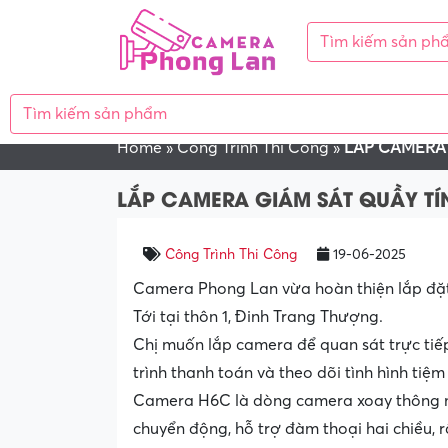
GIỚI THIỆU
CAMERA QUAN S
Home
»
Công Trình Thi Công
»
LẮP CAMERA 
LẮP CAMERA GIÁM SÁT QUẦY TÍ
Công Trình Thi Công
19-06-2025
Camera Phong Lan vừa hoàn thiện lắp đặt
Tới tại thôn 1, Đinh Trang Thượng.
Chị muốn lắp camera để quan sát trực tiế
trình thanh toán và theo dõi tình hình tiệm
Camera H6C là dòng camera xoay thông min
chuyển động, hỗ trợ đàm thoại hai chiều, 