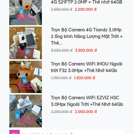
4G S21FTP 2.0MP + Thẻ nhớ 64GB
2.550.000 đ
2.200.000 đ
Trọn Bộ Camera 4G Tiandy 3.0Mp
2 ống kính Năng Lượng Mặt Trời +
Thẻ...
3.950.000 đ
3.500.000 đ
Trọn Bộ Camera WiFi IMOU Ngoài
trời F32 3.0Mpx +Thẻ Nhớ 64Gb
1.750.000 đ
1.500.000 đ
Trọn Bộ Camera WiFi EZVIZ H3C
3.0Mpx Ngoài Trời +Thẻ Nhớ 64Gb
2.250.000 đ
2.000.000 đ