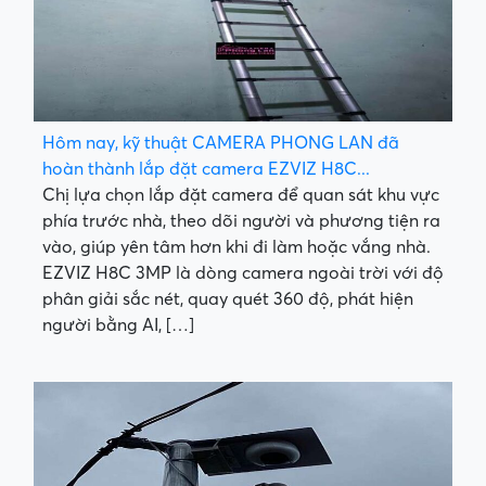
Hôm nay, kỹ thuật CAMERA PHONG LAN đã
hoàn thành lắp đặt camera EZVIZ H8C...
Chị lựa chọn lắp đặt camera để quan sát khu vực
phía trước nhà, theo dõi người và phương tiện ra
vào, giúp yên tâm hơn khi đi làm hoặc vắng nhà.
EZVIZ H8C 3MP là dòng camera ngoài trời với độ
phân giải sắc nét, quay quét 360 độ, phát hiện
người bằng AI, […]