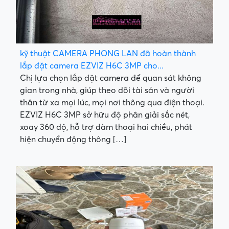
kỹ thuật CAMERA PHONG LAN đã hoàn thành
lắp đặt camera EZVIZ H6C 3MP cho...
Chị lựa chọn lắp đặt camera để quan sát không
gian trong nhà, giúp theo dõi tài sản và người
thân từ xa mọi lúc, mọi nơi thông qua điện thoại.
EZVIZ H6C 3MP sở hữu độ phân giải sắc nét,
xoay 360 độ, hỗ trợ đàm thoại hai chiều, phát
hiện chuyển động thông […]