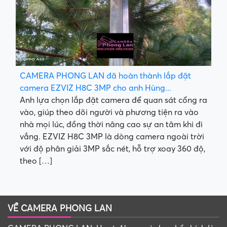
CAMERA PHONG LAN đã hoàn thành lắp đặt
camera EZVIZ H8C 3MP cho anh Hùng...
Anh lựa chọn lắp đặt camera để quan sát cổng ra
vào, giúp theo dõi người và phương tiện ra vào
nhà mọi lúc, đồng thời nâng cao sự an tâm khi đi
vắng. EZVIZ H8C 3MP là dòng camera ngoài trời
với độ phân giải 3MP sắc nét, hỗ trợ xoay 360 độ,
theo […]
VỀ CAMERA PHONG LAN