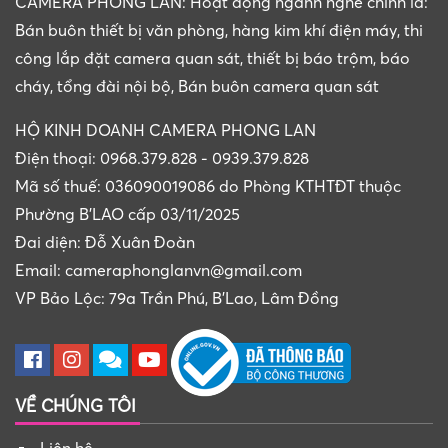
CAMERA PHONG LAN: Hoạt động ngành nghề chính là:
Bán buôn thiết bị văn phòng, hàng kim khí điện máy, thi
công lắp đặt camera quan sát, thiết bị báo trộm, báo
cháy, tổng đài nội bộ, Bán buôn camera quan sát
HỘ KINH DOANH CAMERA PHONG LAN
Điện thoại: 0968.379.828 - 0939.379.828
Mã số thuế: 036090019086 do Phòng KTHTĐT thuộc
Phường B'LAO cấp 03/11/2025
Đai diện: Đỗ Xuân Đoàn
Email: cameraphonglanvn@gmail.com
VP Bảo Lộc: 79a Trần Phú, B'Lao, Lâm Đồng
VỀ CHÚNG TÔI