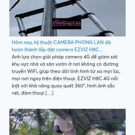
Hôm nay, kỹ thuật CAMERA PHONG LAN đã
hoàn thành lắp đặt camera EZVIZ H8C...
Anh lựa chọn giải pháp camera 4G để giám sát
khu vực nhà và sân vườn ở nơi không có đường
truyền WiFi, giúp theo dõi tình hình từ xa mọi lúc,
mọi nơi ngay trên điện thoại. EZVIZ H8C 4G nổi
bật với khả năng quay quét 360°, hình ảnh sắc
nét, đàm thoại […]