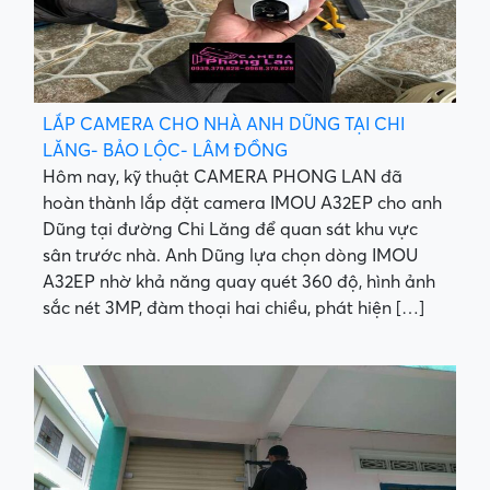
LẮP CAMERA CHO NHÀ ANH DŨNG TẠI CHI
LĂNG- BẢO LỘC- LÂM ĐỒNG
Hôm nay, kỹ thuật CAMERA PHONG LAN đã
hoàn thành lắp đặt camera IMOU A32EP cho anh
Dũng tại đường Chi Lăng để quan sát khu vực
sân trước nhà. Anh Dũng lựa chọn dòng IMOU
A32EP nhờ khả năng quay quét 360 độ, hình ảnh
sắc nét 3MP, đàm thoại hai chiều, phát hiện […]