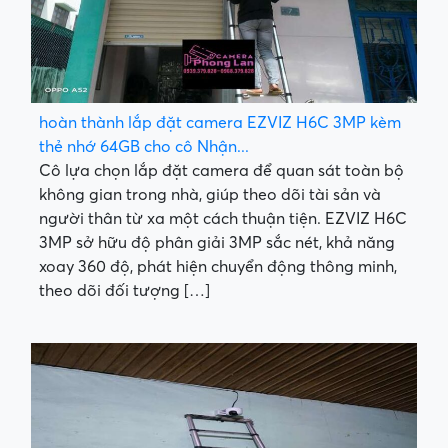
hoàn thành lắp đặt camera EZVIZ H6C 3MP kèm
thẻ nhớ 64GB cho cô Nhận...
Cô lựa chọn lắp đặt camera để quan sát toàn bộ
không gian trong nhà, giúp theo dõi tài sản và
người thân từ xa một cách thuận tiện. EZVIZ H6C
3MP sở hữu độ phân giải 3MP sắc nét, khả năng
xoay 360 độ, phát hiện chuyển động thông minh,
theo dõi đối tượng […]