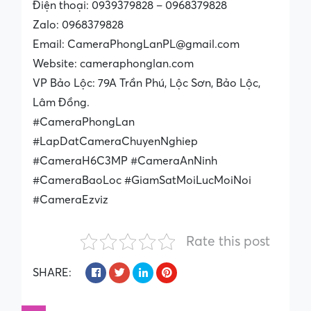
Điện thoại: 0939379828 – 0968379828
Zalo: 0968379828
Email: CameraPhongLanPL@gmail.com
Website: cameraphonglan.com
VP Bảo Lộc: 79A Trần Phú, Lộc Sơn, Bảo Lộc,
Lâm Đồng.
#CameraPhongLan
#LapDatCameraChuyenNghiep
#CameraH6C3MP #CameraAnNinh
#CameraBaoLoc #GiamSatMoiLucMoiNoi
#CameraEzviz
Rate this post
SHARE: