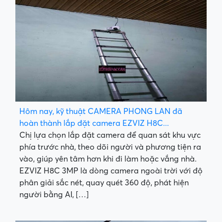
Hôm nay, kỹ thuật CAMERA PHONG LAN đã
hoàn thành lắp đặt camera EZVIZ H8C...
Chị lựa chọn lắp đặt camera để quan sát khu vực
phía trước nhà, theo dõi người và phương tiện ra
vào, giúp yên tâm hơn khi đi làm hoặc vắng nhà.
EZVIZ H8C 3MP là dòng camera ngoài trời với độ
phân giải sắc nét, quay quét 360 độ, phát hiện
người bằng AI, […]