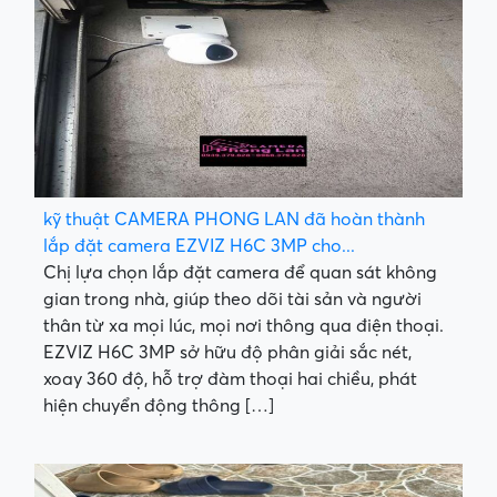
kỹ thuật CAMERA PHONG LAN đã hoàn thành
lắp đặt camera EZVIZ H6C 3MP cho...
Chị lựa chọn lắp đặt camera để quan sát không
gian trong nhà, giúp theo dõi tài sản và người
thân từ xa mọi lúc, mọi nơi thông qua điện thoại.
EZVIZ H6C 3MP sở hữu độ phân giải sắc nét,
xoay 360 độ, hỗ trợ đàm thoại hai chiều, phát
hiện chuyển động thông […]