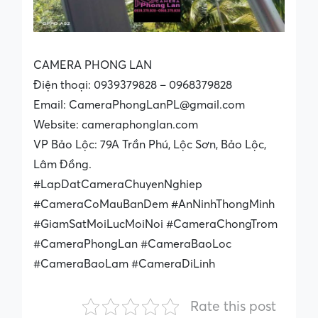
CAMERA PHONG LAN
Điện thoại: 0939379828 – 0968379828
Email: CameraPhongLanPL@gmail.com
Website: cameraphonglan.com
VP Bảo Lộc: 79A Trần Phú, Lộc Sơn, Bảo Lộc,
Lâm Đồng.
#LapDatCameraChuyenNghiep
#CameraCoMauBanDem #AnNinhThongMinh
#GiamSatMoiLucMoiNoi #CameraChongTrom
#CameraPhongLan #CameraBaoLoc
#CameraBaoLam #CameraDiLinh
Rate this post