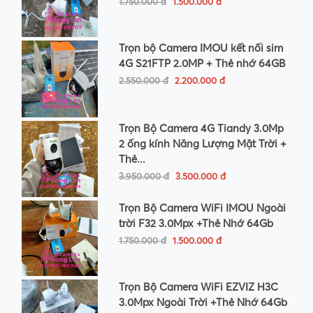
1.750.000 đ
1.500.000 đ
Trọn bộ Camera IMOU kết nối sim
4G S21FTP 2.0MP + Thẻ nhớ 64GB
2.550.000 đ
2.200.000 đ
Trọn Bộ Camera 4G Tiandy 3.0Mp
2 ống kính Năng Lượng Mặt Trời +
Thẻ...
3.950.000 đ
3.500.000 đ
Trọn Bộ Camera WiFi IMOU Ngoài
trời F32 3.0Mpx +Thẻ Nhớ 64Gb
1.750.000 đ
1.500.000 đ
Trọn Bộ Camera WiFi EZVIZ H3C
3.0Mpx Ngoài Trời +Thẻ Nhớ 64Gb