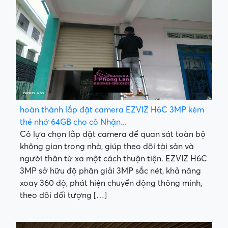
hoàn thành lắp đặt camera EZVIZ H6C 3MP kèm
thẻ nhớ 64GB cho cô Nhận...
Cô lựa chọn lắp đặt camera để quan sát toàn bộ
không gian trong nhà, giúp theo dõi tài sản và
người thân từ xa một cách thuận tiện. EZVIZ H6C
3MP sở hữu độ phân giải 3MP sắc nét, khả năng
xoay 360 độ, phát hiện chuyển động thông minh,
theo dõi đối tượng […]