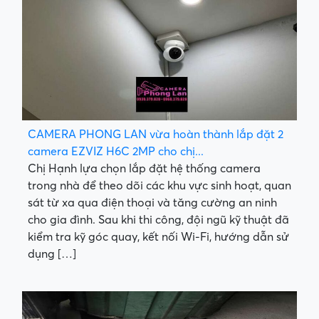
CAMERA PHONG LAN vừa hoàn thành lắp đặt 2
camera EZVIZ H6C 2MP cho chị...
Chị Hạnh lựa chọn lắp đặt hệ thống camera
trong nhà để theo dõi các khu vực sinh hoạt, quan
sát từ xa qua điện thoại và tăng cường an ninh
cho gia đình. Sau khi thi công, đội ngũ kỹ thuật đã
kiểm tra kỹ góc quay, kết nối Wi-Fi, hướng dẫn sử
dụng […]