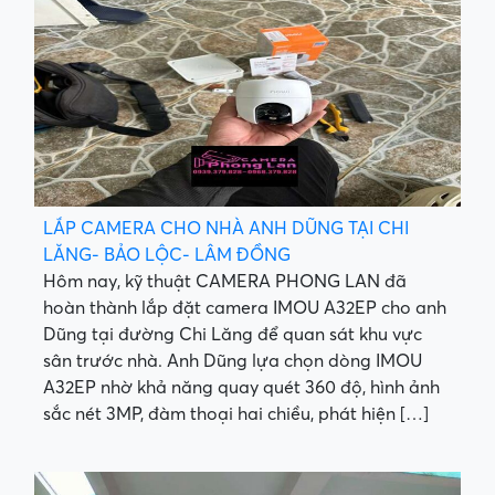
LẮP CAMERA CHO NHÀ ANH DŨNG TẠI CHI
LĂNG- BẢO LỘC- LÂM ĐỒNG
Hôm nay, kỹ thuật CAMERA PHONG LAN đã
hoàn thành lắp đặt camera IMOU A32EP cho anh
Dũng tại đường Chi Lăng để quan sát khu vực
sân trước nhà. Anh Dũng lựa chọn dòng IMOU
A32EP nhờ khả năng quay quét 360 độ, hình ảnh
sắc nét 3MP, đàm thoại hai chiều, phát hiện […]