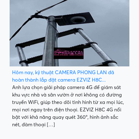
Hôm nay, kỹ thuật CAMERA PHONG LAN đã
hoàn thành lắp đặt camera EZVIZ H8C...
Anh lựa chọn giải pháp camera 4G để giám sát
khu vực nhà và sân vườn ở nơi không có đường
truyền WiFi, giúp theo dõi tình hình từ xa mọi lúc,
mọi nơi ngay trên điện thoại. EZVIZ H8C 4G nổi
bật với khả năng quay quét 360°, hình ảnh sắc
nét, đàm thoại […]