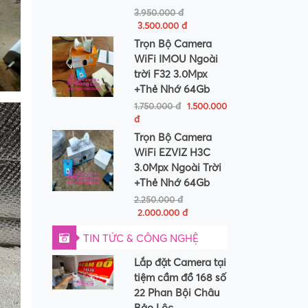
3.950.000 đ
3.500.000 đ
Trọn Bộ Camera
WiFi IMOU Ngoài
trời F32 3.0Mpx
+Thẻ Nhớ 64Gb
1.750.000 đ
1.500.000
đ
Trọn Bộ Camera
WiFi EZVIZ H3C
3.0Mpx Ngoài Trời
+Thẻ Nhớ 64Gb
2.250.000 đ
2.000.000 đ
TIN TỨC & CÔNG NGHỆ
Lắp đặt Camera tại
tiệm cầm đồ 168 số
22 Phan Bội Châu
Bảo Lộc...