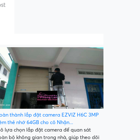
ost
oàn thành lắp đặt camera EZVIZ H6C 3MP
èm thẻ nhớ 64GB cho cô Nhận...
ô lựa chọn lắp đặt camera để quan sát
oàn bộ không gian trong nhà, giúp theo dõi