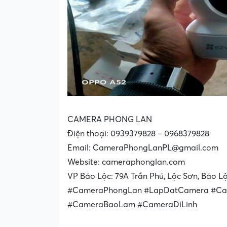
CAMERA PHONG LAN
Điện thoại: 0939379828 – 0968379828
Email: CameraPhongLanPL@gmail.com
Website: cameraphonglan.com
VP Bảo Lộc: 79A Trần Phú, Lộc Sơn, Bảo L
#CameraPhongLan #LapDatCamera #Ca
#CameraBaoLam #CameraDiLinh