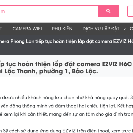
T
CAMERA WIFI
PHỤ KIỆN
DỊCH VỤ LẮP ĐẶT
C
era Phong Lan tiếp tục hoàn thiện lắp đặt camera EZVIZ H
p tục hoàn thiện lắp đặt camera EZVIZ H6
i Lộc Thanh, phường 1, Bảo Lộc.
 được nhiều khách hàng lựa chọn nhờ khả năng quay quét 
uyển động thông minh và đàm thoại hai chiều tiện lợi. Kết hợ
ể xem lại khi cần thiết, mang đến sự an tâm cho gia đình tro
h Sỹ cách sử dụng ứng dụng EZVIZ trên điện thoại, xem trực t