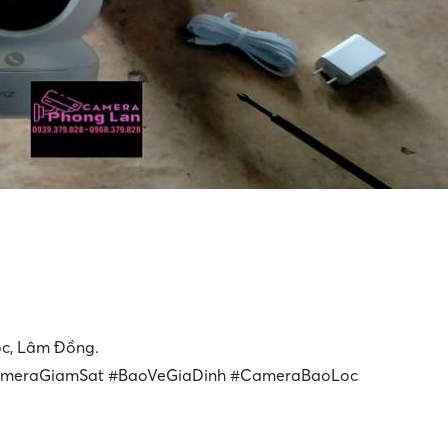
ộc, Lâm Đồng.
meraGiamSat #BaoVeGiaDinh #CameraBaoLoc