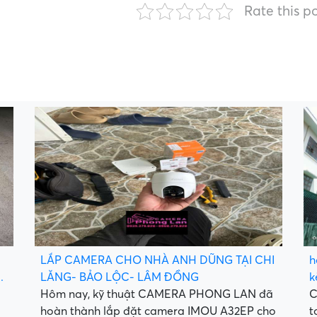
Rate this p
LẮP CAMERA CHO NHÀ ANH DŨNG TẠI CHI
h
.
LĂNG- BẢO LỘC- LÂM ĐỒNG
k
Hôm nay, kỹ thuật CAMERA PHONG LAN đã
C
hoàn thành lắp đặt camera IMOU A32EP cho
t