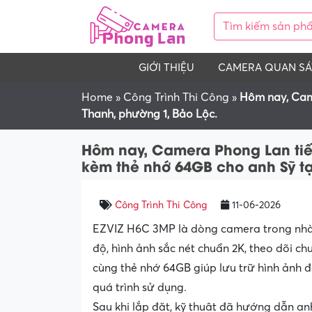
GIỚI THIỆU
CAMERA QUAN SÁ
Home
»
Công Trình Thi Công
»
Hôm nay, Cam
Thanh, phường 1, Bảo Lộc.
Hôm nay, Camera Phong Lan tiế
kèm thẻ nhớ 64GB cho anh Sỹ tạ
Công Trình Thi Công
11-06-2026
EZVIZ H6C 3MP là dòng camera trong nhà
độ, hình ảnh sắc nét chuẩn 2K, theo dõi ch
cùng thẻ nhớ 64GB giúp lưu trữ hình ảnh đ
quá trình sử dụng.
Sau khi lắp đặt, kỹ thuật đã hướng dẫn an