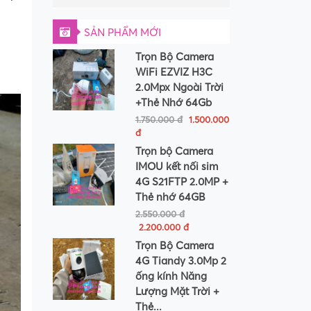
SẢN PHẨM MỚI
Trọn Bộ Camera
WiFi EZVIZ H3C
2.0Mpx Ngoài Trời
+Thẻ Nhớ 64Gb
1.750.000 đ
1.500.000
đ
Trọn bộ Camera
IMOU kết nối sim
4G S21FTP 2.0MP +
Thẻ nhớ 64GB
2.550.000 đ
2.200.000 đ
Trọn Bộ Camera
4G Tiandy 3.0Mp 2
ống kính Năng
Lượng Mặt Trời +
Thẻ...