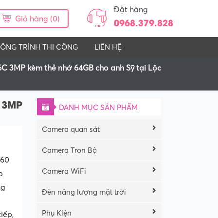
Đặt hàng
Giỏ hàng (0)
0968.379.828
ÔNG TRÌNH THI CÔNG
LIÊN HỆ
6C 3MP kèm thẻ nhớ 64GB cho anh Sỹ tại Lộc
C 3MP
DANH MỤC SẢN PHẨM
Camera quan sát
Camera Trọn Bộ
360
Camera WiFi
p
ng
Đèn năng lượng mặt trời
Phụ Kiện
iếp,