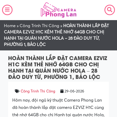
Home
»
Công Trình Thi Công
»
HOÀN THÀNH LẮP ĐẶT
CAMERA EZVIZ H1C KÈM THẺ NHỚ 64GB CHO CHỊ
HẠNH TẠI QUÁN NƯỚC HOLA – 28 ĐÀO DUY TỪ,
PHƯỜNG 1, BẢO LỘC
HOÀN THÀNH LẮP ĐẶT CAMERA EZVIZ
H1C KÈM THẺ NHỚ 64GB CHO CHỊ
HẠNH TẠI QUÁN NƯỚC HOLA – 28
ĐÀO DUY TỪ, PHƯỜNG 1, BẢO LỘC
Công Trình Thi Công
29-06-2026
Hôm nay, đội ngũ kỹ thuật Camera Phong Lan
đã hoàn thành lắp đặt camera EZVIZ H1C cùng
thẻ nhớ 64GB cho chị Hạnh tại quán nước Hola,