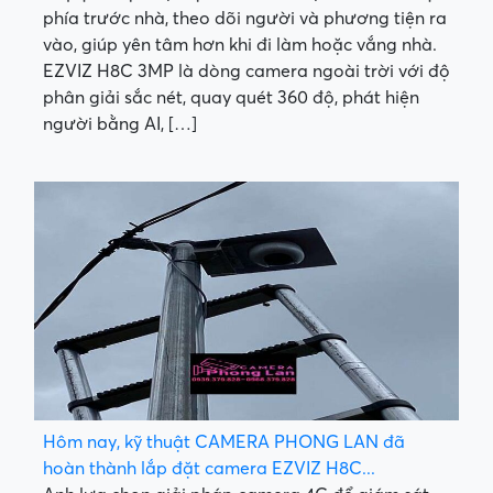
phía trước nhà, theo dõi người và phương tiện ra
vào, giúp yên tâm hơn khi đi làm hoặc vắng nhà.
EZVIZ H8C 3MP là dòng camera ngoài trời với độ
phân giải sắc nét, quay quét 360 độ, phát hiện
người bằng AI, […]
Hôm nay, kỹ thuật CAMERA PHONG LAN đã
hoàn thành lắp đặt camera EZVIZ H8C...