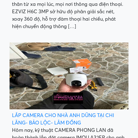
thân từ xa mọi lúc, mọi nơi thông qua điện thoại.
EZVIZ H6C 3MP sở hữu độ phân giải sắc nét,
xoay 360 độ, hỗ trợ đàm thoại hai chiều, phát
hiện chuyển động thông […]
LẮP CAMERA CHO NHÀ ANH DŨNG TẠI CHI
LĂNG- BẢO LỘC- LÂM ĐỒNG
Hôm nay, kỹ thuật CAMERA PHONG LAN đã
hoàn thành lắp đặt camera IMOU A32EP cho anh