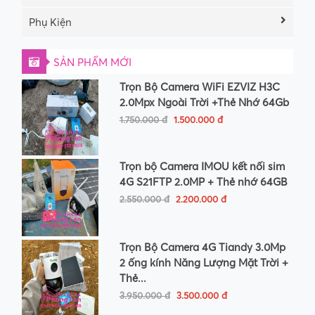
Phụ Kiện
SẢN PHẨM MỚI
Trọn Bộ Camera WiFi EZVIZ H3C
2.0Mpx Ngoài Trời +Thẻ Nhớ 64Gb
1.750.000 đ
1.500.000 đ
Trọn bộ Camera IMOU kết nối sim
4G S21FTP 2.0MP + Thẻ nhớ 64GB
2.550.000 đ
2.200.000 đ
Trọn Bộ Camera 4G Tiandy 3.0Mp
2 ống kính Năng Lượng Mặt Trời +
Thẻ...
3.950.000 đ
3.500.000 đ