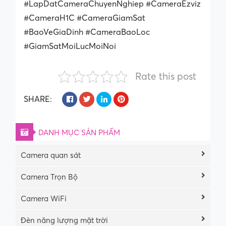
#LapDatCameraChuyenNghiep #CameraEzviz
#CameraH1C #CameraGiamSat
#BaoVeGiaDinh #CameraBaoLoc
#GiamSatMoiLucMoiNoi
Rate this post
SHARE:
DANH MỤC SẢN PHẨM
Camera quan sát
Camera Trọn Bộ
Camera WiFi
Đèn năng lượng mặt trời