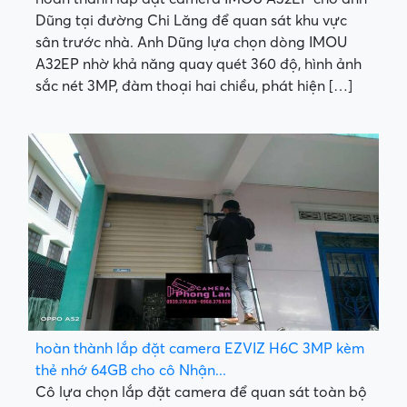
Dũng tại đường Chi Lăng để quan sát khu vực
sân trước nhà. Anh Dũng lựa chọn dòng IMOU
A32EP nhờ khả năng quay quét 360 độ, hình ảnh
sắc nét 3MP, đàm thoại hai chiều, phát hiện […]
hoàn thành lắp đặt camera EZVIZ H6C 3MP kèm
thẻ nhớ 64GB cho cô Nhận...
Cô lựa chọn lắp đặt camera để quan sát toàn bộ