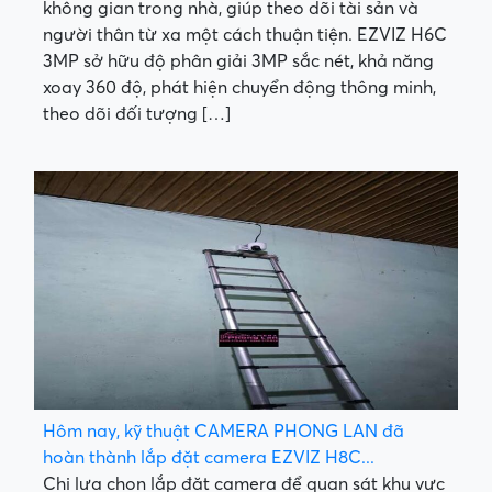
không gian trong nhà, giúp theo dõi tài sản và
người thân từ xa một cách thuận tiện. EZVIZ H6C
3MP sở hữu độ phân giải 3MP sắc nét, khả năng
xoay 360 độ, phát hiện chuyển động thông minh,
theo dõi đối tượng […]
Hôm nay, kỹ thuật CAMERA PHONG LAN đã
hoàn thành lắp đặt camera EZVIZ H8C...
Chị lựa chọn lắp đặt camera để quan sát khu vực