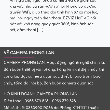
Anh lựa chọn giải pháp camera 4G để giám sát
khu vực nhà và sân vườn ở nơi không có đường
truyền WiFi, giúp theo dõi tình hình từ xa mọi lúc,
mọi nơi ngay trên điện thoại. EZVIZ H8C 4G nổi
bật với khả năng quay quét 360°, hình ảnh sắc
nét, đàm thoại […]
VỀ CAMERA PHONG LAN
CAMERA PHONG LAN: Hoạt động ngành nghề chính là:
Bán buôn thiết bị văn phòng, hàng kim khí điện máy, thi
công lắp đặt camera quan sát, thiết bị báo trộm, báo
cháy, tổng đài nội bộ, Bán buôn camera quan sát
HỘ KINH DOANH CAMERA PHONG LAN
Điện thoại: 0968.379.828 - 0939.379.828
Mã số thuế: 036090019086 do Phòng KTHTĐT thuộc